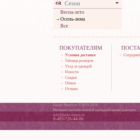
Сезон
Весна-лето
Осень-зима
Все
ПОКУПАТЕЛЯМ
ПОСТ
Условия доставки
Сотруднич
Таблица размеров
Уход за одеждой
Новости
Скидки
Обмен
Отзывы
Lucky-Bunny.ru © 2010-2026
Интернет-магазин женской одежды больших размеров
info@lucky-bunny.ru
8-495-726-44-86