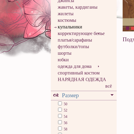
джинсы
жакеты, кардиганы
жилеты
костюмы
купальники
корректирующее белье
Подх
платья/сарафаны
футболки/топы
шорты
юбки
одежда для дома
спортивный костюм
НАРЯДНАЯ ОДЕЖДА
всё
Размер
50
52
54
56
58