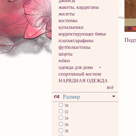
джинсы
жакеты, кардиганы
жилеты
костюмы
купальники
корректирующее белье
Подх
платья/сарафаны
футболки/топы
шорты
юбки
одежда для дома
спортивный костюм
НАРЯДНАЯ ОДЕЖДА
всё
Размер
50
52
54
56
58