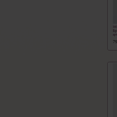
in
Б
ар
79