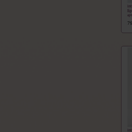
in
Бр
ар
79
in