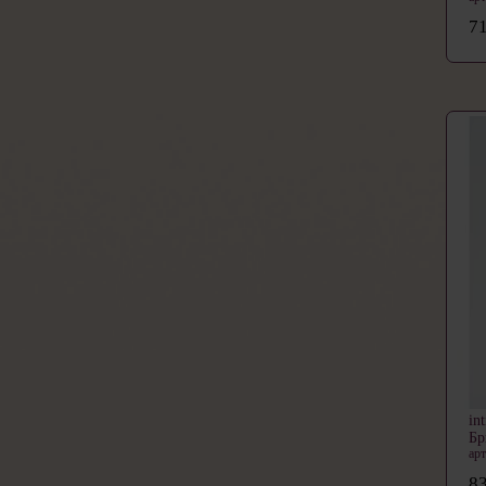
71
in
Б
ар
83