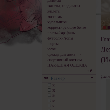
джинсы
жакеты, кардиганы
жилеты
костюмы
купальники
корректирующее белье
платья/сарафаны
Гла
футболки/топы
шорты
Ле
юбки
одежда для дома
(И
спортивный костюм
НАРЯДНАЯ ОДЕЖДА
всё
Сорт
Размер
50
52
54
56
58