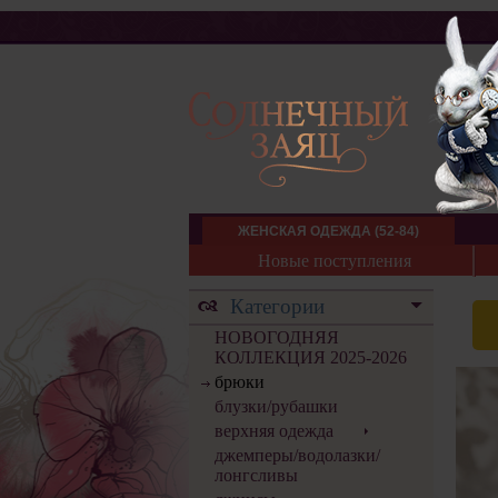
ЖЕНСКАЯ ОДЕЖДА (52-84)
Новые поступления
Категории
НОВОГОДНЯЯ
КОЛЛЕКЦИЯ 2025-2026
брюки
блузки/рубашки
верхняя одежда
джемперы/водолазки/
лонгсливы