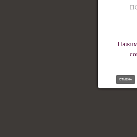
П
Нажима
со
ОТМЕНА