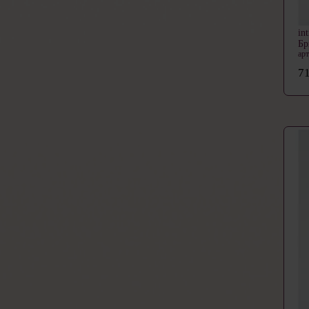
in
Б
арт
71