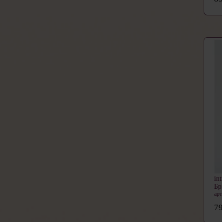
in
Б
арт
79