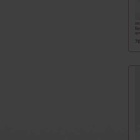
in
Бр
ар
70