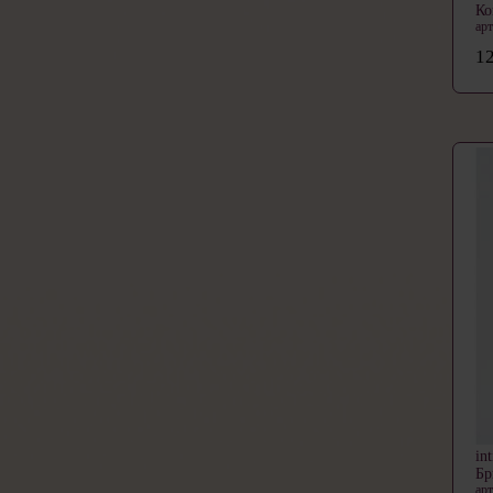
Ко
ар
12
in
Б
ар