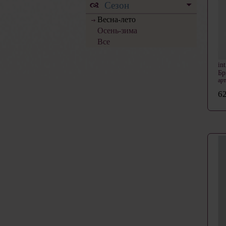
Сезон
Весна-лето
Осень-зима
Все
in
Б
ар
62