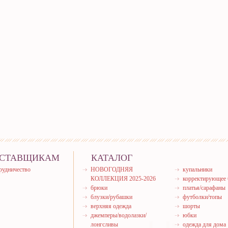
СТАВЩИКАМ
КАТАЛОГ
рудничество
НОВОГОДНЯЯ
купальники
КОЛЛЕКЦИЯ 2025-2026
корректирующее 
брюки
платья/сарафаны
блузки/рубашки
футболки/топы
верхняя одежда
шорты
джемперы/водолазки/
юбки
лонгсливы
одежда для дома