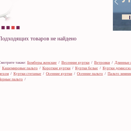
Подходящих товаров не найдено
Смотрите также:
Бомберы женские
/
Весенние куртки
/
Ветровки
/
Длинные 
/
Кашемировые пальто
/
Короткие куртки
/
Куртки белые
/
Куртки демисез
мехом
/
Куртки стеганые
/
Осенние куртки
/
Осенние пальто
/
Пальто зимни
Черные пальто
/