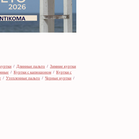
куртки
/
Длинные пальто
/
Зимние куртки
онные
/
Куртки с капюшоном
/
Куртки с
е
/
Утепленные пальто
/
Черные куртки
/