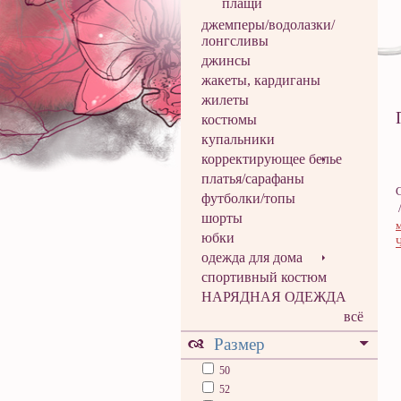
плащи
джемперы/водолазки/
лонгсливы
джинсы
жакеты, кардиганы
жилеты
костюмы
купальники
корректирующее белье
платья/сарафаны
футболки/топы
шорты
юбки
одежда для дома
спортивный костюм
НАРЯДНАЯ ОДЕЖДА
всё
Размер
50
52