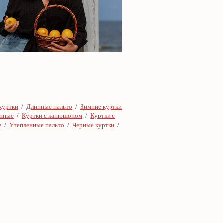
куртки
/
Длинные пальто
/
Зимние куртки
онные
/
Куртки с капюшоном
/
Куртки с
е
/
Утепленные пальто
/
Черные куртки
/