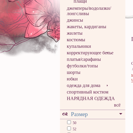
плащи
джемперы/водолазки/
лонгсливы
джинсы
жакеты, кардиганы
жилеты
костюмы
купальники
корректирующее белье
платья/сарафаны
футболки/топы
шорты
юбки
одежда для дома
спортивный костюм
НАРЯДНАЯ ОДЕЖДА
всё
Размер
50
52