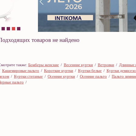
Подходящих товаров не найдено
Смотрите также:
Бомберы женские
/
Весенние куртки
/
Ветровки
/
Длинные 
/
Кашемировые пальто
/
Короткие куртки
/
Куртки белые
/
Куртки демисез
мехом
/
Куртки стеганые
/
Осенние куртки
/
Осенние пальто
/
Пальто зимни
Черные пальто
/