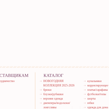
СТАВЩИКАМ
КАТАЛОГ
рудничество
НОВОГОДНЯЯ
купальники
КОЛЛЕКЦИЯ 2025-2026
корректирующее 
брюки
платья/сарафаны
блузки/рубашки
футболки/топы
верхняя одежда
шорты
джемперы/водолазки/
юбки
лонгсливы
одежда для дома