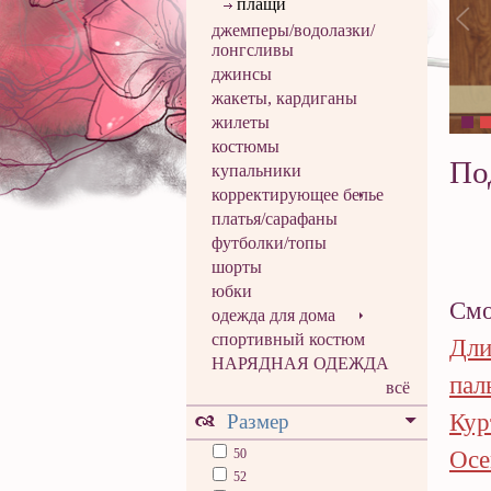
плащи
джемперы/водолазки/
лонгсливы
джинсы
жакеты, кардиганы
жилеты
костюмы
По
купальники
корректирующее белье
платья/сарафаны
футболки/топы
шорты
юбки
Смо
одежда для дома
спортивный костюм
Дли
НАРЯДНАЯ ОДЕЖДА
пал
всё
Кур
Размер
50
Осе
52