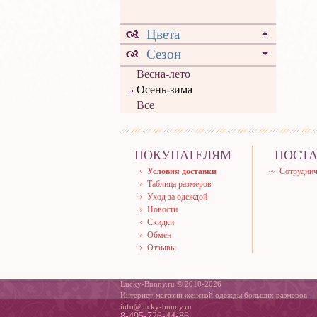
Цвета
Сезон
Весна-лето
Осень-зима
Все
ПОКУПАТЕЛЯМ
ПОСТ
Условия доставки
Сотруднич
Таблица размеров
Уход за одеждой
Новости
Скидки
Обмен
Отзывы
Lucky-Bunny.ru © 2010-2026
Интернет-магазин женской одежды больших размеров
info@lucky-bunny.ru
8-495-726-44-86