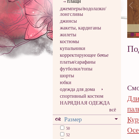
плащи
джемперы/водолазки/
лонгсливы
джинсы
жакеты, кардиганы
жилеты
костюмы
По
купальники
корректирующее белье
платья/сарафаны
футболки/топы
шорты
юбки
Смо
одежда для дома
спортивный костюм
Дли
НАРЯДНАЯ ОДЕЖДА
пал
всё
Кур
Размер
50
Осе
52