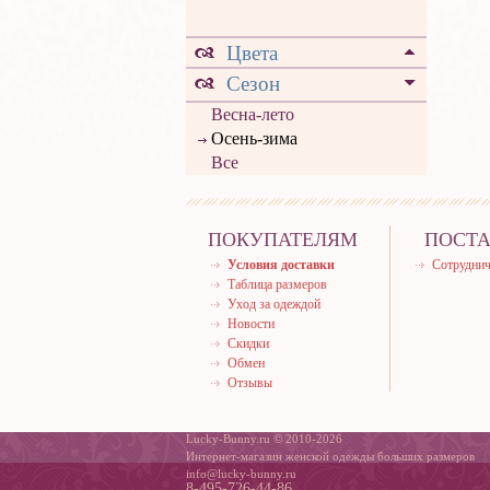
Цвета
Сезон
Весна-лето
Осень-зима
Все
ПОКУПАТЕЛЯМ
ПОСТ
Условия доставки
Сотруднич
Таблица размеров
Уход за одеждой
Новости
Скидки
Обмен
Отзывы
Lucky-Bunny.ru © 2010-2026
Интернет-магазин женской одежды больших размеров
info@lucky-bunny.ru
8-495-726-44-86