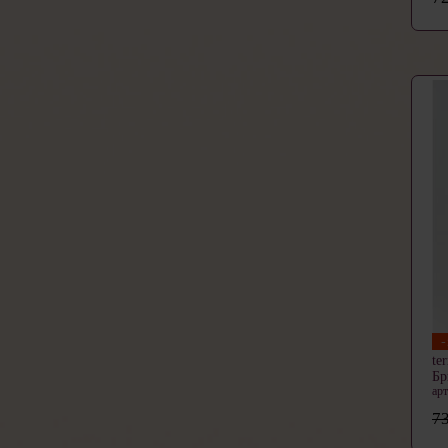
te
Б
ар
73