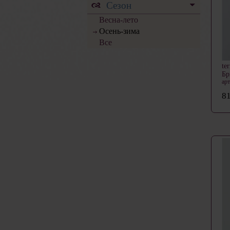
Сезон
Весна-лето
Осень-зима
Все
te
Б
ар
81