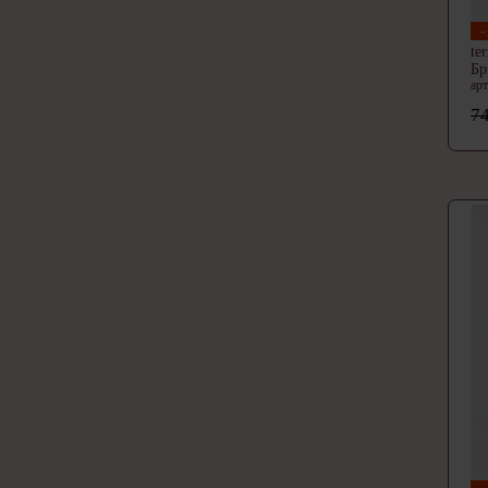
te
Б
ар
74