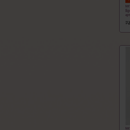
te
Б
ар
72
te