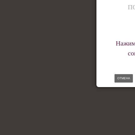
П
Нажима
со
ОТМЕНА