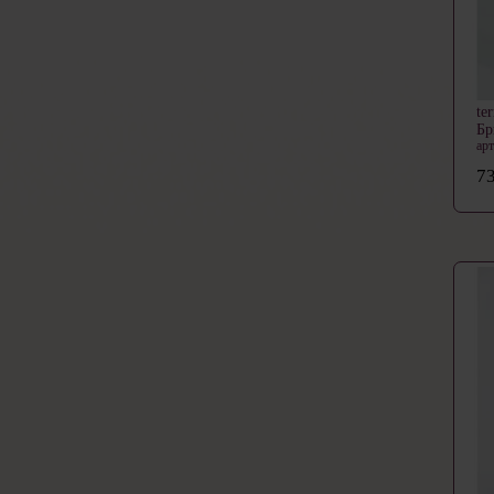
te
Б
ар
73