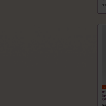
73
te
Б
ар
72