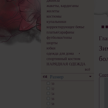
джинсы
жакеты, кардиганы
жилеты
костюмы
купальники
корректирующее белье
платья/сарафаны
Гла
футболки/топы
шорты
Зи
юбки
одежда для дома
бо
спортивный костюм
НАРЯДНАЯ ОДЕЖДА
всё
Сорт
Размер
50
52
54
56
58