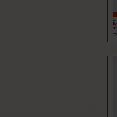
te
Б
ар
72