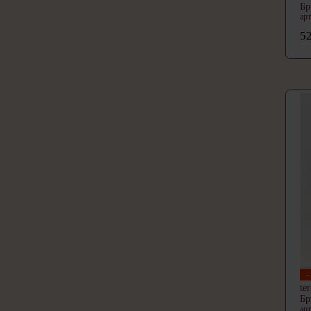
Б
ар
52
te
Б
ар