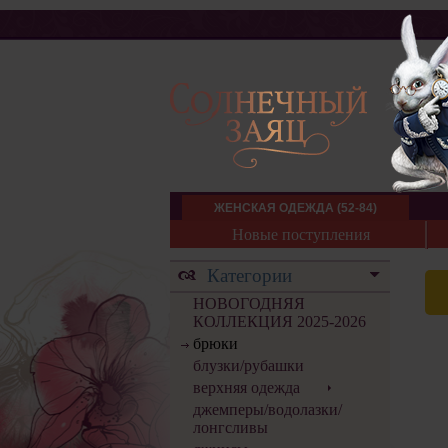
ЖЕНСКАЯ ОДЕЖДА (52-84)
Новые поступления
Категории
НОВОГОДНЯЯ
КОЛЛЕКЦИЯ 2025-2026
брюки
блузки/рубашки
верхняя одежда
джемперы/водолазки/
лонгсливы