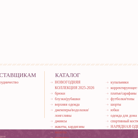
СТАВЩИКАМ
КАТАЛОГ
рудничество
НОВОГОДНЯЯ
купальники
КОЛЛЕКЦИЯ 2025-2026
корректирующее 
брюки
платья/сарафаны
блузки/рубашки
футболки/топы
верхняя одежда
шорты
джемперы/водолазки/
юбки
лонгсливы
одежда для дома
джинсы
спортивный кос
жакеты, кардиганы
НАРЯДНАЯ ОД
жилеты
еров
костюмы