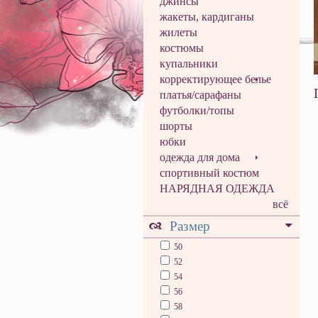
джинсы
жакеты, кардиганы
жилеты
костюмы
купальники
корректирующее белье
платья/сарафаны
футболки/топы
шорты
юбки
одежда для дома
спортивный костюм
НАРЯДНАЯ ОДЕЖДА
всё
Размер
50
52
54
56
58