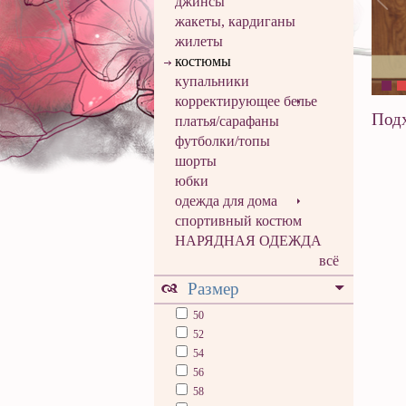
джинсы
жакеты, кардиганы
жилеты
костюмы
купальники
корректирующее белье
Подх
платья/сарафаны
футболки/топы
шорты
юбки
одежда для дома
спортивный костюм
НАРЯДНАЯ ОДЕЖДА
всё
Размер
50
52
54
56
58