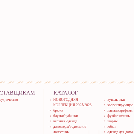
СТАВЩИКАМ
КАТАЛОГ
рудничество
НОВОГОДНЯЯ
купальники
КОЛЛЕКЦИЯ 2025-2026
корректирующее 
брюки
платья/сарафаны
блузки/рубашки
футболки/топы
верхняя одежда
шорты
джемперы/водолазки/
юбки
лонгсливы
одежда для дома