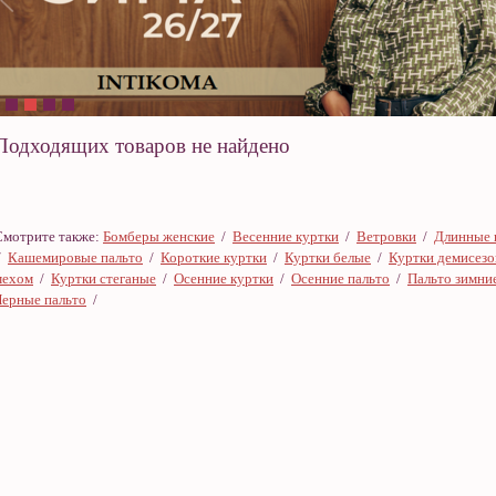
Подходящих товаров не найдено
Смотрите также:
Бомберы женские
/
Весенние куртки
/
Ветровки
/
Длинные 
/
Кашемировые пальто
/
Короткие куртки
/
Куртки белые
/
Куртки демисез
мехом
/
Куртки стеганые
/
Осенние куртки
/
Осенние пальто
/
Пальто зимни
Черные пальто
/