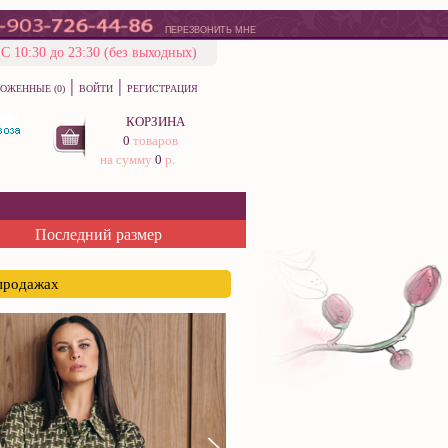
ПЕРЕЗВОНИТЬ МНЕ
С 10:30 до 23:30 (без выходных)
|
|
ОЖЕННЫЕ (0)
ВОЙТИ
РЕГИСТРАЦИЯ
КОРЗИНА
0
товаров
на сумму
0
р.
Последний размер
спродажах