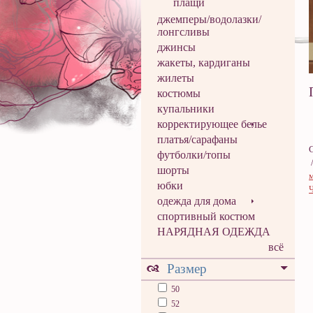
плащи
джемперы/водолазки/
лонгсливы
джинсы
жакеты, кардиганы
жилеты
костюмы
купальники
корректирующее белье
платья/сарафаны
футболки/топы
шорты
юбки
одежда для дома
спортивный костюм
НАРЯДНАЯ ОДЕЖДА
всё
Размер
50
52