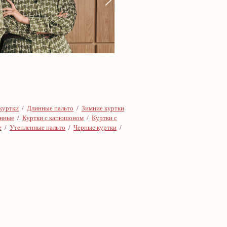
куртки
/
Длинные пальто
/
Зимние куртки
онные
/
Куртки с капюшоном
/
Куртки с
е
/
Утепленные пальто
/
Черные куртки
/