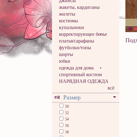
джинсы
жакеты, кардиганы
жилеты
костюмы
купальники
корректирующее белье
Подх
платья/сарафаны
футболки/топы
шорты
юбки
одежда для дома
спортивный костюм
НАРЯДНАЯ ОДЕЖДА
всё
Размер
50
52
54
56
58