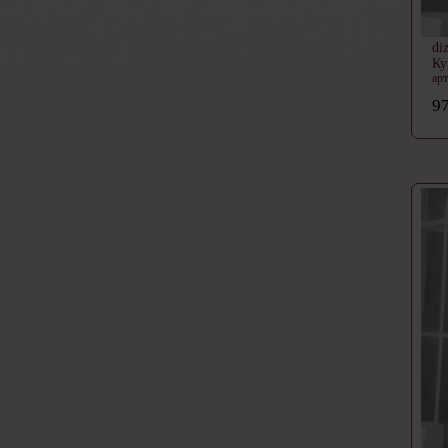
di
Ку
ар
97