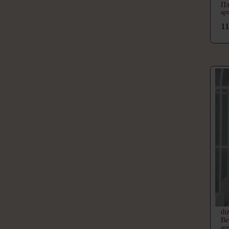
Пл
ар
11
di
Ве
ар