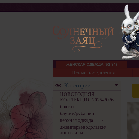
ЖЕНСКАЯ ОДЕЖДА (52-84)
Новые поступления
Категории
НОВОГОДНЯЯ
КОЛЛЕКЦИЯ 2025-2026
брюки
блузки/рубашки
верхняя одежда
джемперы/водолазки/
лонгсливы