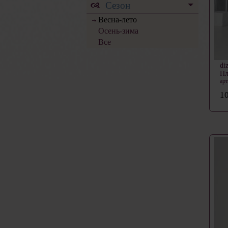
Сезон
Весна-лето
Осень-зима
Все
di
Пл
ар
10