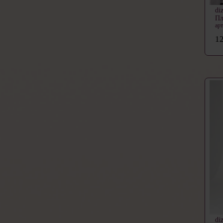
di
Пл
ар
12
di