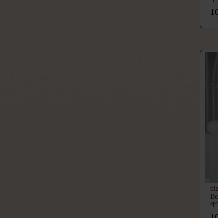
10
di
Ве
ар
10