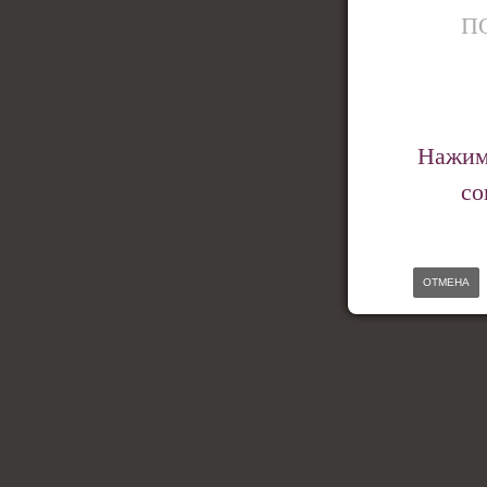
П
Нажима
со
ОТМЕНА