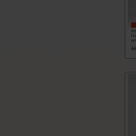
di
Пл
ар
11