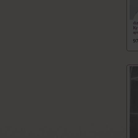
di
Ку
ар
97