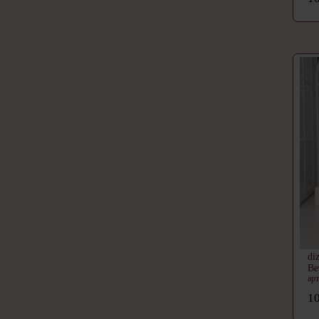
di
Ве
ар
10