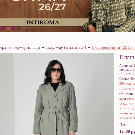
верхняя одежда
плащи
dizzy-way (Диззи вэй)
Плащ весенний (25136 
Плащ
Артикул:
Бренд:
diz
Производс
Состав:
Бе
60% хлопо
Подкладка
Описание
хаки сред
Dizzy way 
воротник, 
шлица на с
водооттал
Цена
12300 ру