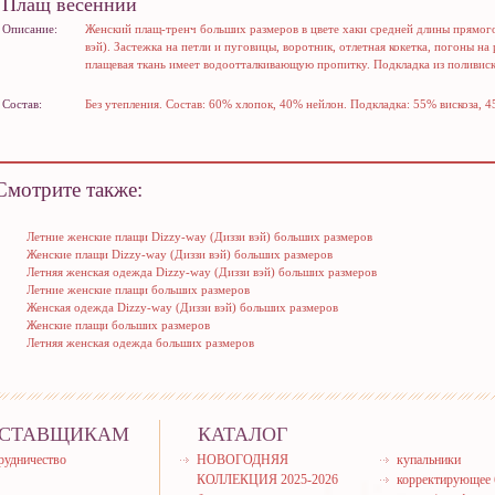
Плащ весенний
Описание:
Женский плащ-тренч больших размеров в цвете хаки средней длины прямого
вэй). Застежка на петли и пуговицы, воротник, отлетная кокетка, погоны на
плащевая ткань имеет водоотталкивающую пропитку. Подкладка из поливис
Состав:
Без утепления. Состав: 60% хлопок, 40% нейлон. Подкладка: 55% вискоза, 
Смотрите также:
Летние женские плащи Dizzy-way (Диззи вэй) больших размеров
Женские плащи Dizzy-way (Диззи вэй) больших размеров
Летняя женская одежда Dizzy-way (Диззи вэй) больших размеров
Летние женские плащи больших размеров
Женская одежда Dizzy-way (Диззи вэй) больших размеров
Женские плащи больших размеров
Летняя женская одежда больших размеров
СТАВЩИКАМ
КАТАЛОГ
рудничество
НОВОГОДНЯЯ
купальники
КОЛЛЕКЦИЯ 2025-2026
корректирующее 