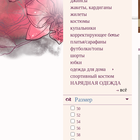
джинсы
жакеты, кардиганы
жилеты
костюмы
купальники
корректирующее белье
платья/сарафаны
футболки/топы
шорты
юбки
одежда для дома
спортивный костюм
НАРЯДНАЯ ОДЕЖДА
всё
Размер
50
52
54
56
58