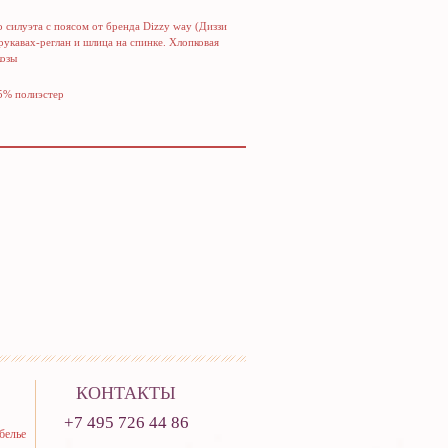
 силуэта с поясом от бренда Dizzy way (Диззи
 рукавах-реглан и шлица на спинке. Хлопковая
козы
45% полиэстер
КОНТАКТЫ
+7 495 726 44 86
белье