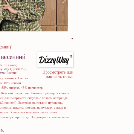
(хаки))
 весенний
25136 (хаки)
zy-way (Диззи вэй)
Просмотреть или
тво:
Россия
написать отзыв
з утепления. Состав:
к, 40% нейлон.
: 55% вискоза, 45% полиэстер
:
Женский плащ-тренч больших размеров в цвете
ней длины прямого силуэта с поясом от бренда
(Диззи вэй). Застежка на петли и пуговицы,
отлетная кокетка, погоны на рукавах-реглан и
пинке. Хлопковая плащевая ткань имеет
кивающую пропитку. Подкладка из поливискозы
б.