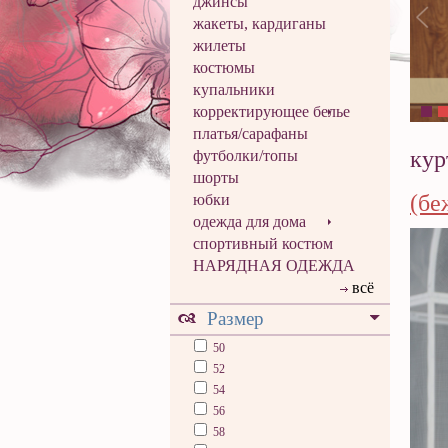
джинсы
жакеты, кардиганы
жилеты
костюмы
купальники
корректирующее белье
платья/сарафаны
кур
футболки/топы
шорты
(бе
юбки
одежда для дома
спортивный костюм
НАРЯДНАЯ ОДЕЖДА
всё
Размер
50
52
54
56
58