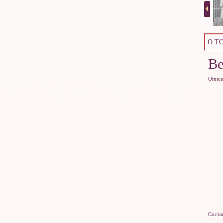
О Т
Ве
Описа
Соста