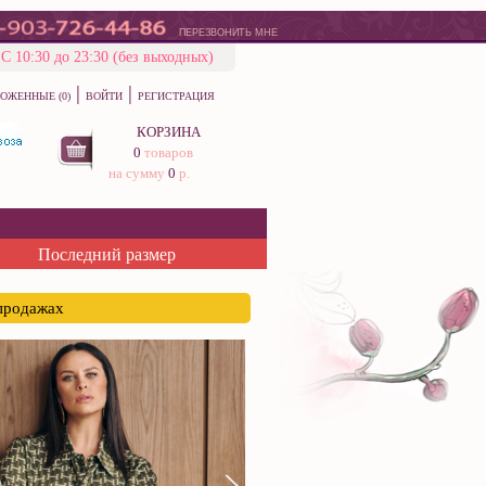
ПЕРЕЗВОНИТЬ МНЕ
С 10:30 до 23:30 (без выходных)
|
|
ОЖЕННЫЕ (0)
ВОЙТИ
РЕГИСТРАЦИЯ
КОРЗИНА
0
товаров
на сумму
0
р.
Последний размер
спродажах