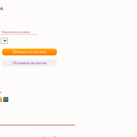
б.
Определить размер
я