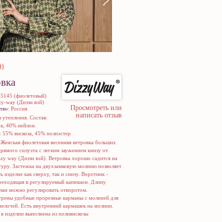
))
вка
няя
25145 (фиолетовый)
zy-way (Диззи вэй)
Просмотреть или
тво:
Россия
написать отзыв
з утепления. Состав:
к, 40% нейлон.
: 55% вискоза, 45% полиэстер
:
Женская фиолетовая весенняя ветровка больших
рямого силуэта с легким заужением книзу от
zy way (Диззи вэй). Ветровка хорошо садится на
уру. Застежка на двухзамковую молнию позволяет
ь изделие как сверху, так и снизу. Воротник -
ереходящая в регулируемый капюшон. Длину
глан можно регулировать отворотом.
рены удобные прорезные карманы с молнией для
мелочей. Есть внутренний кармашек на молнии.
 в изделии выполнена из поливискозы