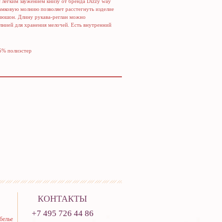
 легким заужением книзу от бренда Dizzy way
замковую молнию позволяет расстегнуть изделие
капюшон. Длину рукава-реглан можно
нией для хранения мелочей. Есть внутренний
45% полиэстер
КОНТАКТЫ
+7 495 726 44 86
белье