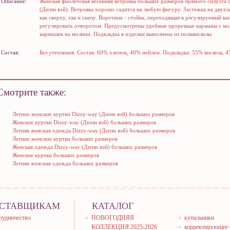
Описание:
Женская фиолетовая весенняя ветровка больших размеров прямого силуэта с
(Диззи вэй). Ветровка хорошо садится на любую фигуру. Застежка на двух
как сверху, так и снизу. Воротник - стойка, переходящая в регулируемый 
регулировать отворотом. Предусмотрены удобные прорезные карманы с мол
кармашек на молнии. Подкладка в изделии выполнена из поливискозы
Состав:
Без утепления. Состав: 60% хлопок, 40% нейлон. Подкладка: 55% вискоза, 
Смотрите также:
Летние женские куртки Dizzy-way (Диззи вэй) больших размеров
Женские куртки Dizzy-way (Диззи вэй) больших размеров
Летняя женская одежда Dizzy-way (Диззи вэй) больших размеров
Летние женские куртки больших размеров
Женская одежда Dizzy-way (Диззи вэй) больших размеров
Женские куртки больших размеров
Летняя женская одежда больших размеров
СТАВЩИКАМ
КАТАЛОГ
рудничество
НОВОГОДНЯЯ
купальники
КОЛЛЕКЦИЯ 2025-2026
корректирующее 