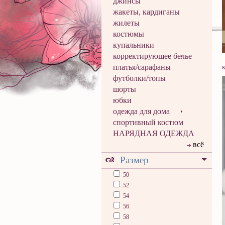
джинсы
жакеты, кардиганы
жилеты
костюмы
купальники
корректирующее белье
платья/сарафаны
футболки/топы
шорты
юбки
одежда для дома
спортивный костюм
НАРЯДНАЯ ОДЕЖДА
всё
Размер
50
52
54
56
58