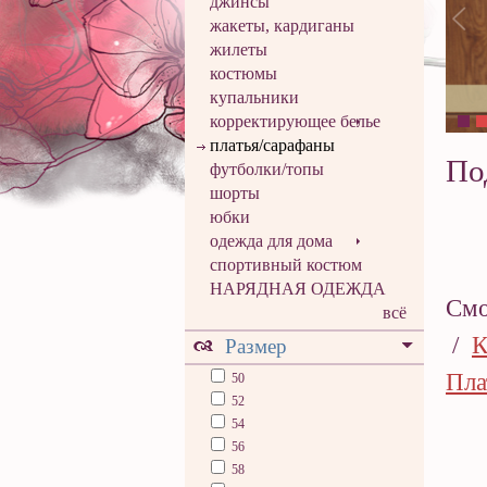
джинсы
жакеты, кардиганы
жилеты
костюмы
купальники
корректирующее белье
платья/сарафаны
По
футболки/топы
шорты
юбки
одежда для дома
спортивный костюм
НАРЯДНАЯ ОДЕЖДА
Смо
всё
/
К
Размер
Пла
50
52
54
56
58