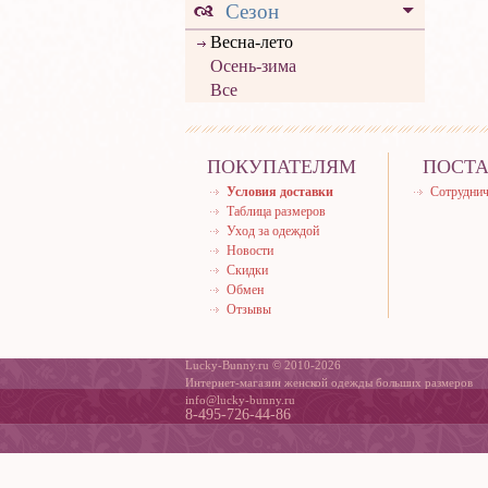
Сезон
Весна-лето
Осень-зима
Все
ПОКУПАТЕЛЯМ
ПОСТ
Условия доставки
Сотруднич
Таблица размеров
Уход за одеждой
Новости
Скидки
Обмен
Отзывы
Lucky-Bunny.ru © 2010-2026
Интернет-магазин женской одежды больших размеров
info@lucky-bunny.ru
8-495-726-44-86