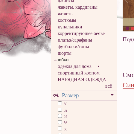
джинсы
жакеты, кардиганы
жилеты
костюмы
купальники
корректирующее белье
Подх
платья/сарафаны
футболки/топы
шорты
юбки
одежда для дома
спортивный костюм
Смо
НАРЯДНАЯ ОДЕЖДА
Син
всё
Размер
50
52
54
56
58