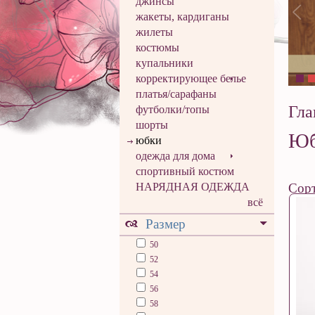
джинсы
жакеты, кардиганы
жилеты
костюмы
купальники
корректирующее белье
платья/сарафаны
Гла
футболки/топы
шорты
Юб
юбки
одежда для дома
спортивный костюм
НАРЯДНАЯ ОДЕЖДА
Сорт
всё
Размер
50
52
54
56
58