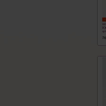
in
Ю
ар
76