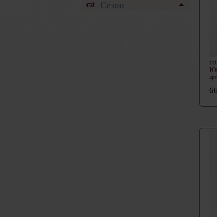
Сезон
in
Ю
ар
66