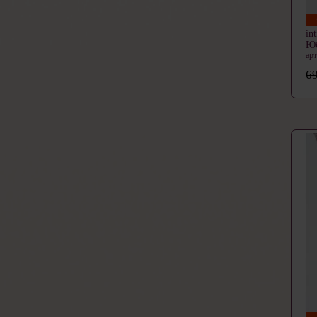
in
Ю
ар
69