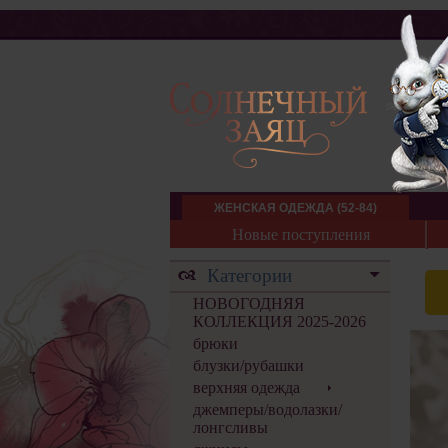
ЖЕНСКАЯ ОДЕЖДА (52-84)
Новые поступления
Категории
НОВОГОДНЯЯ
КОЛЛЕКЦИЯ 2025-2026
брюки
блузки/рубашки
верхняя одежда
джемперы/водолазки/
лонгсливы