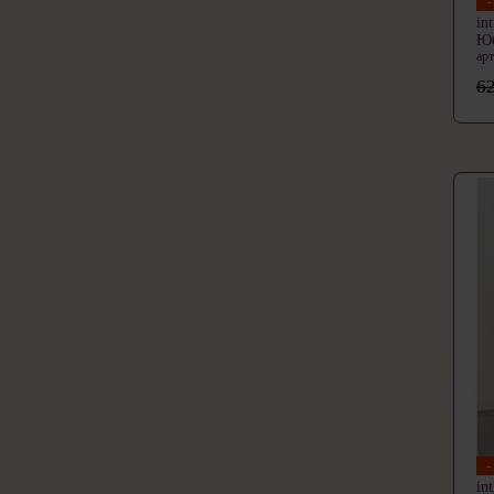
in
Ю
ар
62
in