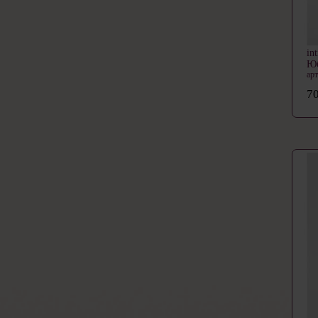
in
Ю
ар
70