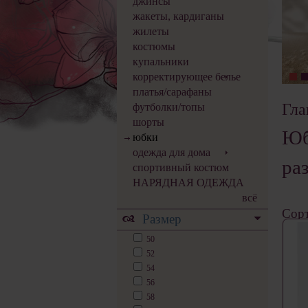
джинсы
жакеты, кардиганы
жилеты
костюмы
купальники
корректирующее белье
платья/сарафаны
Гла
футболки/топы
шорты
Юб
юбки
одежда для дома
ра
спортивный костюм
НАРЯДНАЯ ОДЕЖДА
всё
Сорт
Размер
50
52
54
56
58