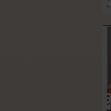
53
in
Ю
ар
51