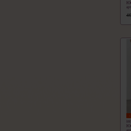
Ю
ар
46
in
Ю
ар