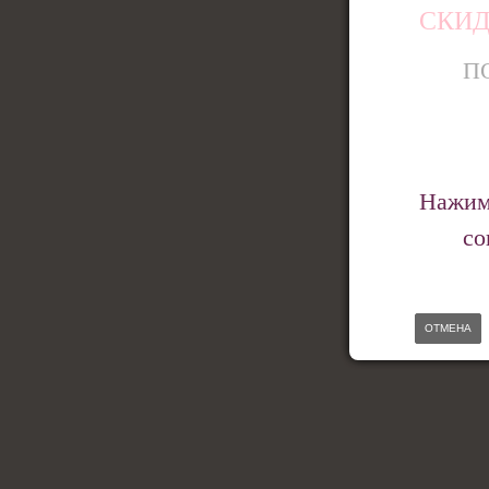
СКИД
П
Нажима
со
ОТМЕНА