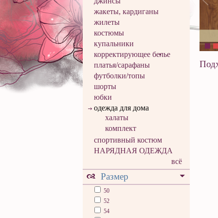
джинсы
жакеты, кардиганы
жилеты
костюмы
купальники
корректирующее белье
Подх
платья/сарафаны
футболки/топы
шорты
юбки
одежда для дома
халаты
комплект
спортивный костюм
НАРЯДНАЯ ОДЕЖДА
всё
Размер
50
52
54