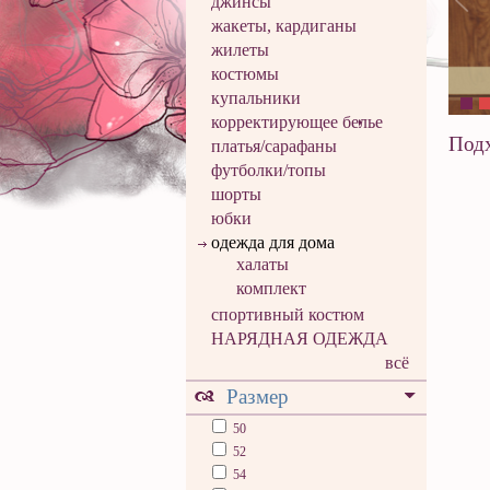
джинсы
жакеты, кардиганы
жилеты
костюмы
купальники
корректирующее белье
Подх
платья/сарафаны
футболки/топы
шорты
юбки
одежда для дома
халаты
комплект
спортивный костюм
НАРЯДНАЯ ОДЕЖДА
всё
Размер
50
52
54