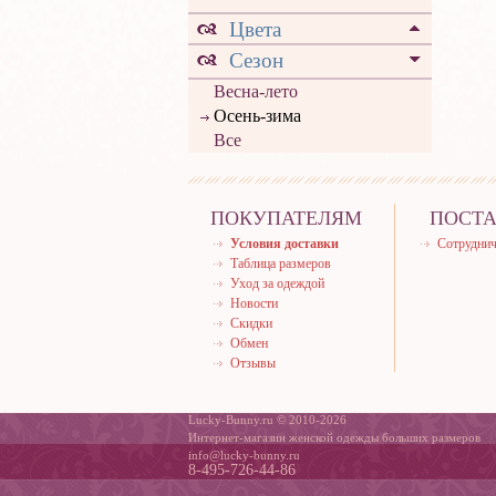
Цвета
Сезон
Весна-лето
Осень-зима
Все
ПОКУПАТЕЛЯМ
ПОСТ
Условия доставки
Сотруднич
Таблица размеров
Уход за одеждой
Новости
Скидки
Обмен
Отзывы
Lucky-Bunny.ru © 2010-2026
Интернет-магазин женской одежды больших размеров
info@lucky-bunny.ru
8-495-726-44-86