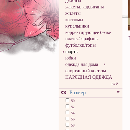
джинсы
жакеты, кардиганы
жилеты
костюмы
купальники
корректирующее белье
платья/сарафаны
футболки/топы
шорты
юбки
одежда для дома
спортивный костюм
НАРЯДНАЯ ОДЕЖДА
всё
Размер
50
52
54
56
58