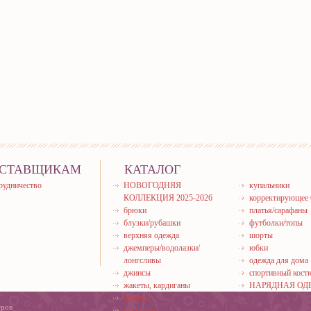
СТАВЩИКАМ
КАТАЛОГ
рудничество
НОВОГОДНЯЯ
купальники
КОЛЛЕКЦИЯ 2025-2026
корректирующее 
брюки
платья/сарафаны
блузки/рубашки
футболки/топы
верхняя одежда
шорты
джемперы/водолазки/
юбки
лонгсливы
одежда для дома
джинсы
спортивный кос
жакеты, кардиганы
НАРЯДНАЯ ОД
жилеты
еров
костюмы