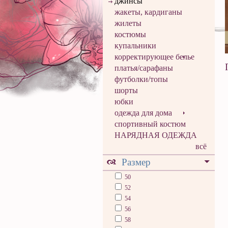
джинсы
жакеты, кардиганы
жилеты
костюмы
купальники
корректирующее белье
платья/сарафаны
футболки/топы
шорты
юбки
одежда для дома
спортивный костюм
НАРЯДНАЯ ОДЕЖДА
всё
Размер
50
52
54
56
58