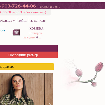
ПЕРЕЗВОНИТЬ МНЕ
С 10:30 до 23:30 (без выходных)
|
|
ОЖЕННЫЕ (0)
ВОЙТИ
РЕГИСТРАЦИЯ
КОРЗИНА
0
товаров
на сумму
0
р.
Последний размер
спродажах