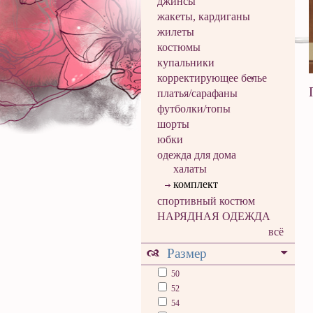
джинсы
жакеты, кардиганы
жилеты
костюмы
купальники
корректирующее белье
платья/сарафаны
футболки/топы
шорты
юбки
одежда для дома
халаты
комплект
спортивный костюм
НАРЯДНАЯ ОДЕЖДА
всё
Размер
50
52
54