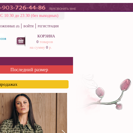
ПЕРЕЗВОНИТЬ МНЕ
С 10:30 до 23:30 (без выходных)
|
|
ОЖЕННЫЕ (0)
ВОЙТИ
РЕГИСТРАЦИЯ
КОРЗИНА
0
товаров
на сумму
0
р.
Последний размер
спродажах