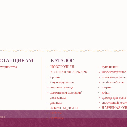
СТАВЩИКАМ
КАТАЛОГ
рудничество
НОВОГОДНЯЯ
купальники
КОЛЛЕКЦИЯ 2025-2026
корректирующее 
брюки
платья/сарафаны
блузки/рубашки
футболки/топы
верхняя одежда
шорты
джемперы/водолазки/
юбки
лонгсливы
одежда для дома
джинсы
спортивный кос
жакеты, кардиганы
НАРЯДНАЯ ОД
жилеты
еров
костюмы