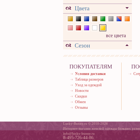
Цвета
все цвета
Сезон
ПОКУПАТЕЛЯМ
ПО
Условия доставки
Сот
Таблица размеров
Уход за одеждой
Новости
Скидки
Обмен
Отзывы
Lucky-Bunny.ru © 2010-2026
Интернет-магазин женской одежды больших разм
info@lucky-bunny.ru
8-495-726-44-86