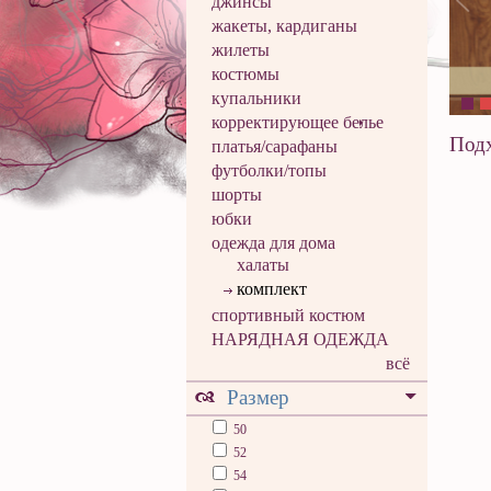
джинсы
жакеты, кардиганы
жилеты
костюмы
купальники
корректирующее белье
Подх
платья/сарафаны
футболки/топы
шорты
юбки
одежда для дома
халаты
комплект
спортивный костюм
НАРЯДНАЯ ОДЕЖДА
всё
Размер
50
52
54