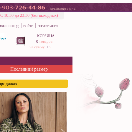
ПЕРЕЗВОНИТЬ МНЕ
С 10:30 до 23:30 (без выходных)
|
|
ОЖЕННЫЕ (0)
ВОЙТИ
РЕГИСТРАЦИЯ
КОРЗИНА
0
товаров
на сумму
0
р.
Последний размер
спродажах