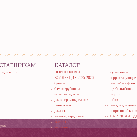
СТАВЩИКАМ
КАТАЛОГ
рудничество
НОВОГОДНЯЯ
купальники
КОЛЛЕКЦИЯ 2025-2026
корректирующее 
брюки
платья/сарафаны
блузки/рубашки
футболки/топы
верхняя одежда
шорты
джемперы/водолазки/
юбки
лонгсливы
одежда для дома
джинсы
спортивный кос
жакеты, кардиганы
НАРЯДНАЯ ОД
жилеты
еров
костюмы