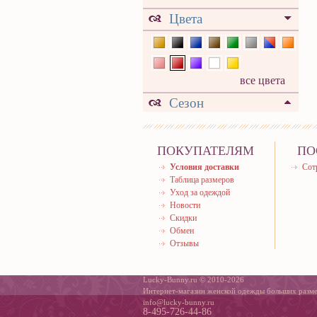
Цвета
все цвета
Сезон
ПОКУПАТЕЛЯМ
ПО
Условия доставки
Сот
Таблица размеров
Уход за одеждой
Новости
Скидки
Обмен
Отзывы
Lucky-Bunny.ru © 2010-2026
Интернет-магазин женской одежды больших разм
info@lucky-bunny.ru
8-495-726-44-86