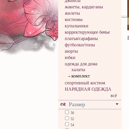
джинсы
жакеты, кардиганы
жилеты
костюмы
купальники
корректирующее белье
платья/сарафаны
футболки/топы
шорты
юбки
одежда для дома
халаты
комплект
спортивный костюм
НАРЯДНАЯ ОДЕЖДА
всё
Размер
50
52
54