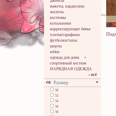
джинсы
жакеты, кардиганы
жилеты
костюмы
купальники
корректирующее белье
Подх
платья/сарафаны
футболки/топы
шорты
юбки
одежда для дома
спортивный костюм
НАРЯДНАЯ ОДЕЖДА
всё
Размер
50
52
54
56
58