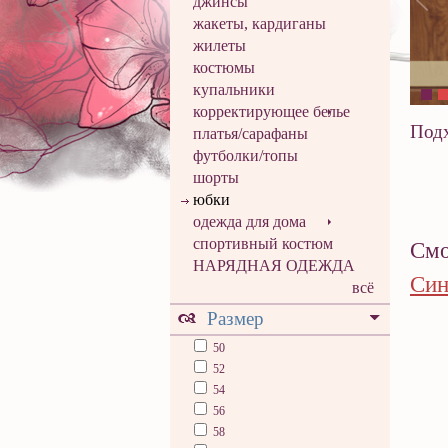
джинсы
жакеты, кардиганы
жилеты
костюмы
купальники
корректирующее белье
Подх
платья/сарафаны
футболки/топы
шорты
юбки
одежда для дома
спортивный костюм
Смо
НАРЯДНАЯ ОДЕЖДА
Син
всё
Размер
50
52
54
56
58