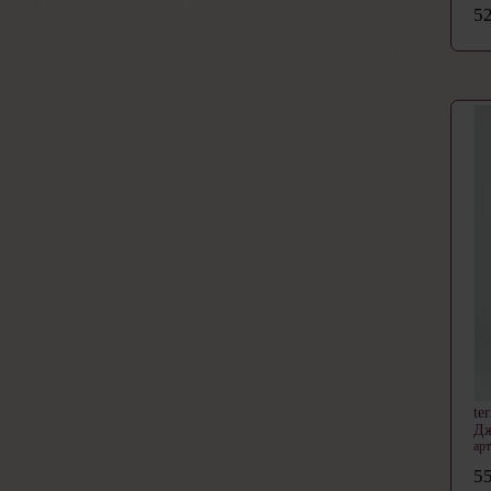
52
te
Д
ар
55