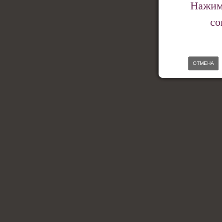
Нажима
со
ОТМЕНА