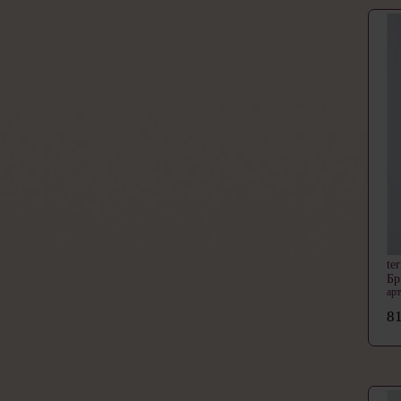
te
Б
ар
81