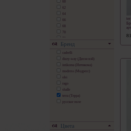
60
62
64
te
66
Б
68
арт
70
81
72
Бренд
74
76
cadrelli
78
dizzy-way (Диззи вэй)
80
intikoma (Интикома)
modress (Модресс)
olsi
rago
shalle
terra (Терра)
русское поле
Цвета