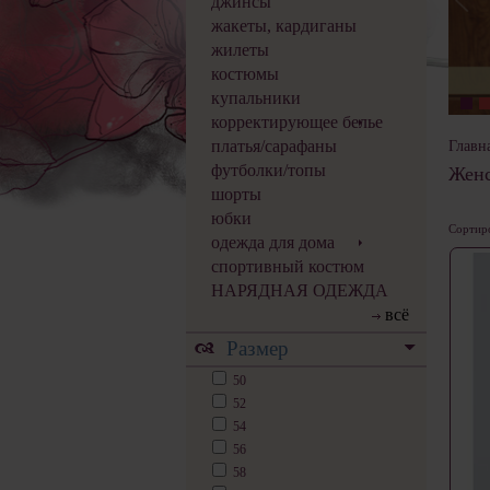
джинсы
жакеты, кардиганы
жилеты
костюмы
купальники
корректирующее белье
платья/сарафаны
Главн
футболки/топы
Женс
шорты
юбки
Сортиро
одежда для дома
спортивный костюм
НАРЯДНАЯ ОДЕЖДА
всё
Размер
50
52
54
56
58