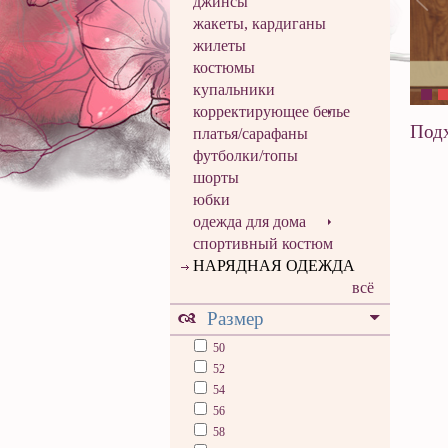
джинсы
жакеты, кардиганы
жилеты
костюмы
купальники
корректирующее белье
Подх
платья/сарафаны
футболки/топы
шорты
юбки
одежда для дома
спортивный костюм
НАРЯДНАЯ ОДЕЖДА
всё
Размер
50
52
54
56
58