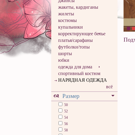
джинсы
жакеты, кардиганы
жилеты
костюмы
купальники
корректирующее белье
Подх
платья/сарафаны
футболки/топы
шорты
юбки
одежда для дома
спортивный костюм
НАРЯДНАЯ ОДЕЖДА
всё
Размер
50
52
54
56
58