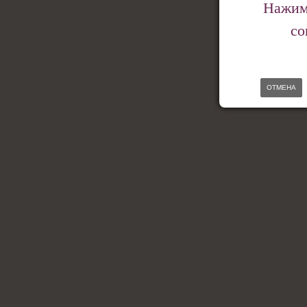
Нажима
со
ОТМЕНА