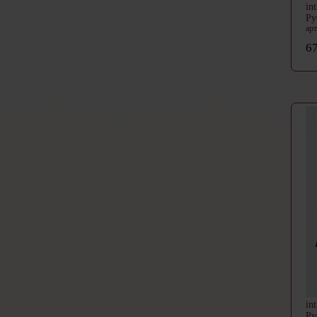
in
Р
ар
67
in
Ру