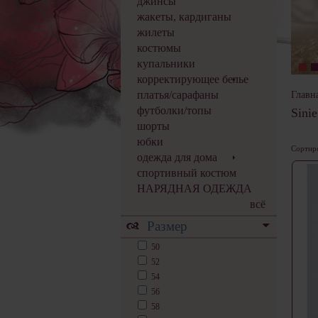
джинсы
жакеты, кардиганы
жилеты
костюмы
купальники
корректирующее белье
платья/сарафаны
Главн
футболки/топы
Sini
шорты
юбки
Сортиро
одежда для дома
спортивный костюм
НАРЯДНАЯ ОДЕЖДА
всё
Размер
50
52
54
56
58