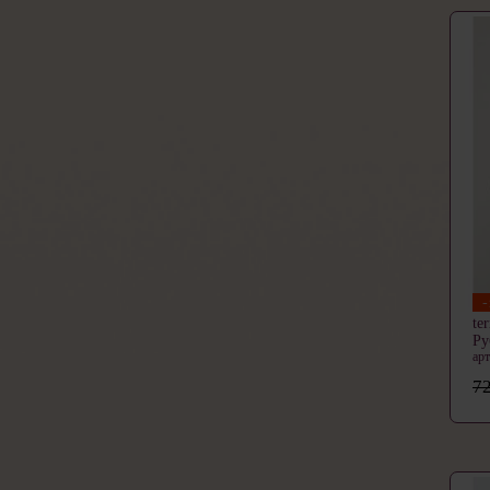
te
Ру
ар
72