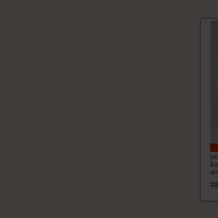
te
Бл
ар
75