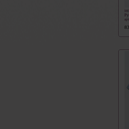
in
Ру
ар
83