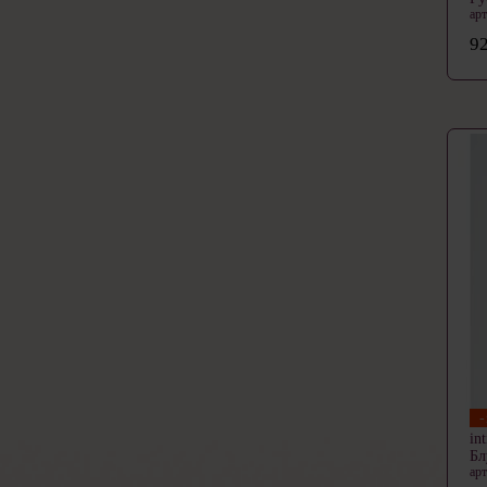
ар
92
in
Б
ар