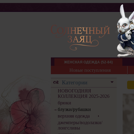
ЖЕНСКАЯ ОДЕЖДА (52-84)
Новые поступления
Категории
НОВОГОДНЯЯ
КОЛЛЕКЦИЯ 2025-2026
брюки
блузки/рубашки
верхняя одежда
джемперы/водолазки/
лонгсливы