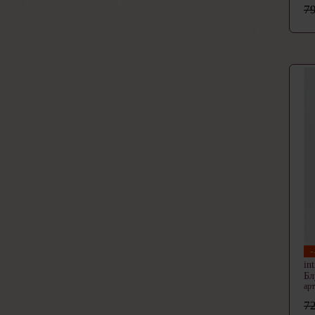
79
in
Бл
ар
72