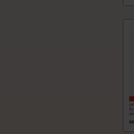
in
Р
ар
88