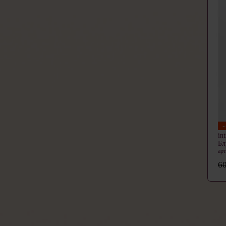
in
Бл
ар
60