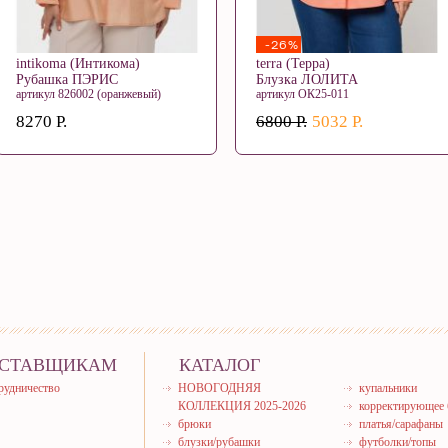
-26%
intikoma (Интикома)
terra (Терра)
Рубашка ПЭРИС
Блузка ЛОЛИТА
артикул 826002 (оранжевый)
артикул ОК25-011
8270 Р.
6800 Р.
5032 Р.
СТАВЩИКАМ
КАТАЛОГ
рудничество
НОВОГОДНЯЯ
купальники
КОЛЛЕКЦИЯ 2025-2026
корректирующее 
брюки
платья/сарафаны
блузки/рубашки
футболки/топы