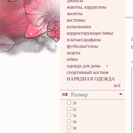
джинсы
жакеты, кардиганы
жилеты
костюмы
купальники
корректирующее белье
платья/сарафаны
футболки/топы
шорты
юбки
С
одежда для дома
спортивный костюм
НАРЯДНАЯ ОДЕЖДА
всё
Размер
50
52
54
56
58