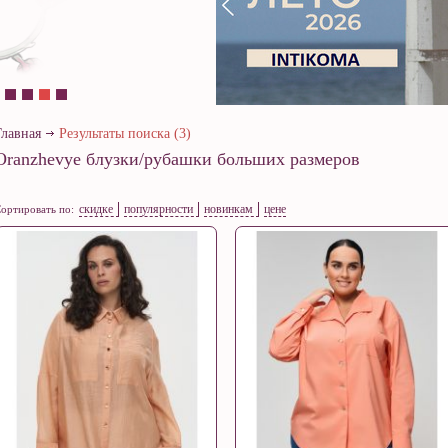
Главная
Результаты поиска (3)
Oranzhevye блузки/рубашки больших размеров
скидке
популярности
новинкам
цене
ортировать по: