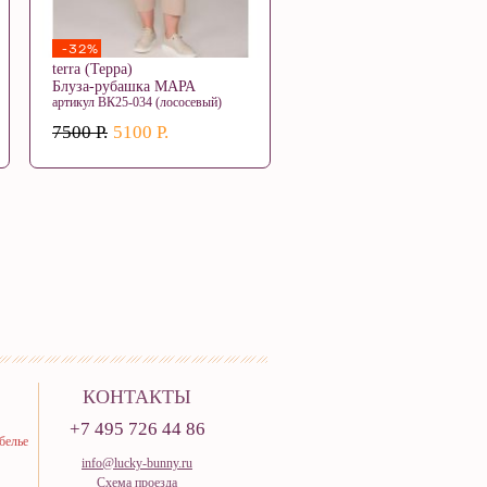
-32%
terra (Терра)
Блуза-рубашка МАРА
артикул ВК25-034 (лососевый)
7500 Р.
5100 Р.
КОНТАКТЫ
+7 495 726 44 86
белье
info@lucky-bunny.ru
Схема проезда