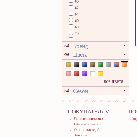
60
62
64
66
68
70
72
Бренд
74
76
Цвета
78
80
все цвета
Сезон
ПОКУПАТЕЛЯМ
ПО
Условия доставки
Сот
Таблица размеров
Уход за одеждой
Новости