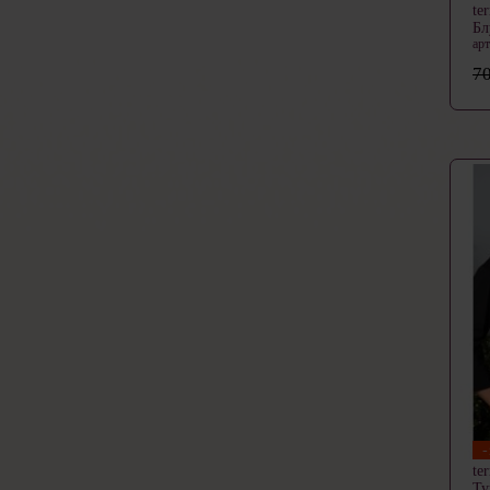
te
Бл
ар
70
te
Ту