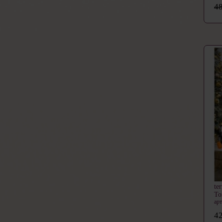
48
te
Т
ар
42