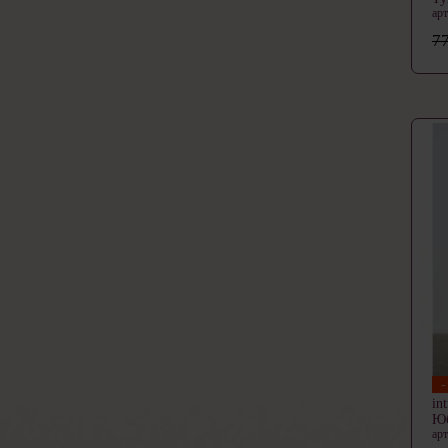
ар
77
in
Ю
ар