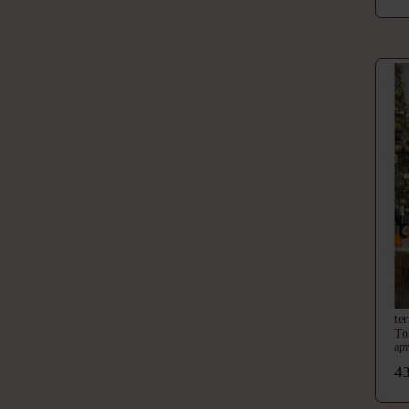
te
То
ар
43