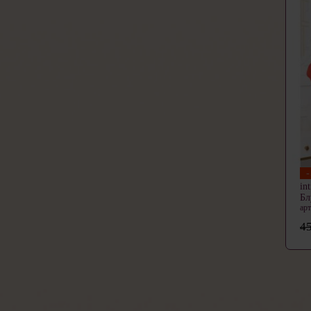
in
Бл
ар
45