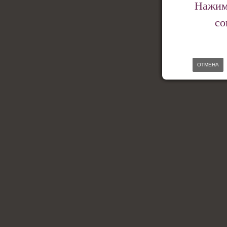
Нажима
со
ОТМЕНА