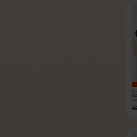
in
Пл
ар
69