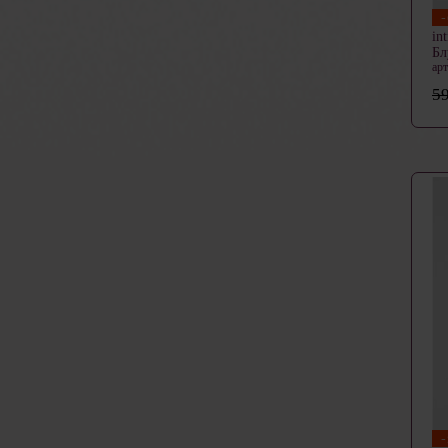
in
Бл
ар
59