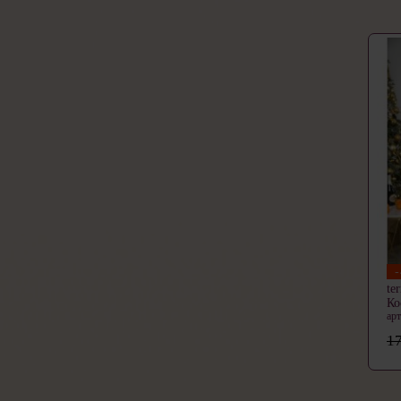
te
Ко
ар
17