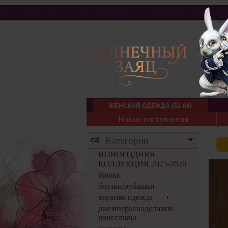
ЖЕНСКАЯ ОДЕЖДА (52-84)
Новые поступления
Категории
НОВОГОДНЯЯ
КОЛЛЕКЦИЯ 2025-2026
брюки
блузки/рубашки
верхняя одежда
джемперы/водолазки/
лонгсливы