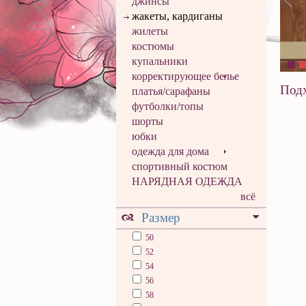
джинсы
жакеты, кардиганы
жилеты
костюмы
купальники
корректирующее белье
Подх
платья/сарафаны
футболки/топы
шорты
юбки
одежда для дома
спортивный костюм
НАРЯДНАЯ ОДЕЖДА
всё
Размер
50
52
54
56
58