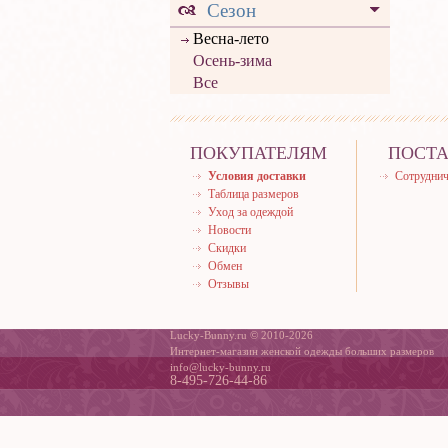
Сезон
Весна-лето
Осень-зима
Все
ПОКУПАТЕЛЯМ
ПОСТ
Условия доставки
Сотруднич
Таблица размеров
Уход за одеждой
Новости
Скидки
Обмен
Отзывы
Lucky-Bunny.ru © 2010-2026
Интернет-магазин женской одежды больших размеров
info@lucky-bunny.ru
8-495-726-44-86