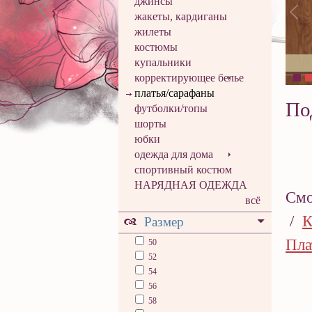
джинсы
жакеты, кардиганы
жилеты
костюмы
купальники
корректирующее белье
платья/сарафаны
По
футболки/топы
шорты
юбки
одежда для дома
спортивный костюм
НАРЯДНАЯ ОДЕЖДА
Смо
всё
/
К
Размер
Пла
50
52
54
56
58