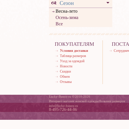
Сезон
Весна-лето
Осень-зима
Все
ПОКУПАТЕЛЯМ
ПОСТ
Условия доставки
Сотруднич
Таблица размеров
Уход за одеждой
Новости
Скидки
Обмен
Отзывы
Lucky-Bunny.ru © 2010-2026
Интернет-магазин женской одежды больших размеров
info@lucky-bunny.ru
8-495-726-44-86