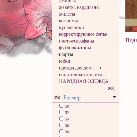
джинсы
жакеты, кардиганы
жилеты
костюмы
купальники
корректирующее белье
Подх
платья/сарафаны
футболки/топы
шорты
юбки
одежда для дома
спортивный костюм
НАРЯДНАЯ ОДЕЖДА
всё
Размер
50
52
54
56
58