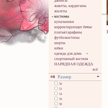
джинсы
жакеты, кардиганы
жилеты
костюмы
купальники
корректирующее белье
платья/сарафаны
футболки/топы
шорты
юбки
одежда для дома
спортивный костюм
НАРЯДНАЯ ОДЕЖДА
всё
Размер
50
52
54
56
58