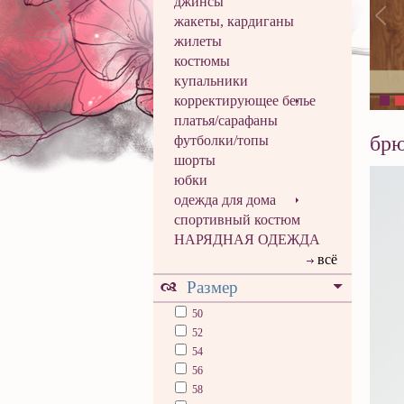
джинсы
жакеты, кардиганы
жилеты
костюмы
купальники
корректирующее белье
платья/сарафаны
бр
футболки/топы
шорты
юбки
одежда для дома
спортивный костюм
НАРЯДНАЯ ОДЕЖДА
всё
Размер
50
52
54
56
58