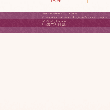
Отзывы
Lucky-Bunny.ru © 2010-2026
Интернет-магазин женской одежды больших размеров
info@lucky-bunny.ru
8-495-726-44-86