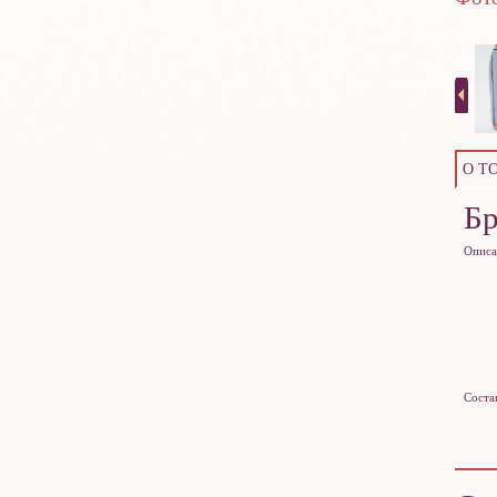
О Т
Б
Описа
Соста