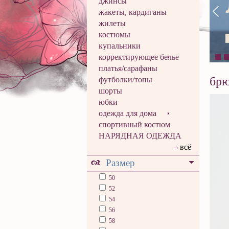
джинсы
жакеты, кардиганы
жилеты
костюмы
купальники
корректирующее белье
платья/сарафаны
бр
футболки/топы
шорты
юбки
одежда для дома
спортивный костюм
НАРЯДНАЯ ОДЕЖДА
всё
Размер
50
52
54
56
58