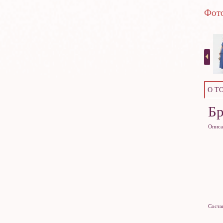
Фото
О Т
Б
Описа
Соста