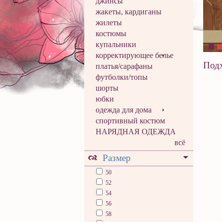
джинсы
жакеты, кардиганы
жилеты
костюмы
купальники
корректирующее белье
Подх
платья/сарафаны
футболки/топы
шорты
юбки
одежда для дома
спортивный костюм
НАРЯДНАЯ ОДЕЖДА
всё
Размер
50
52
54
56
58