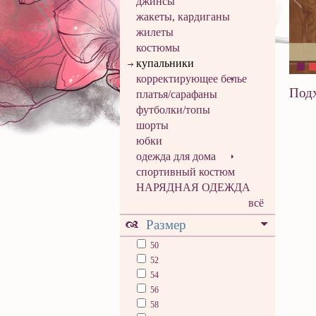
джинсы
жакеты, кардиганы
жилеты
костюмы
купальники
корректирующее белье
Подх
платья/сарафаны
футболки/топы
шорты
юбки
одежда для дома
спортивный костюм
НАРЯДНАЯ ОДЕЖДА
всё
Размер
50
52
54
56
58