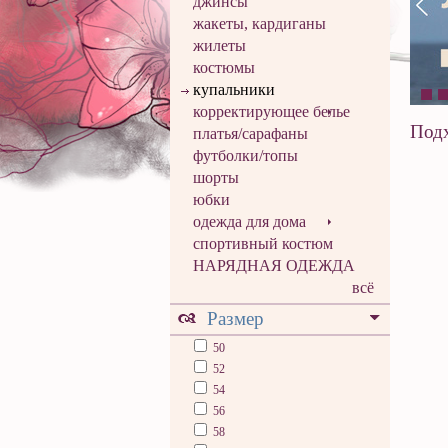
джинсы
жакеты, кардиганы
жилеты
костюмы
купальники
корректирующее белье
Подх
платья/сарафаны
футболки/топы
шорты
юбки
одежда для дома
спортивный костюм
НАРЯДНАЯ ОДЕЖДА
всё
Размер
50
52
54
56
58