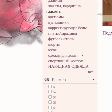
джинсы
жакеты, кардиганы
жилеты
костюмы
купальники
корректирующее белье
Подх
платья/сарафаны
футболки/топы
шорты
юбки
одежда для дома
спортивный костюм
НАРЯДНАЯ ОДЕЖДА
всё
Размер
50
52
54
56
58