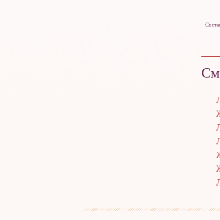
Соста
См