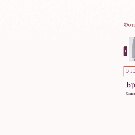
Фото
О Т
Б
Описа