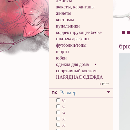
джинсы
жакеты, кардиганы
жилеты
костюмы
купальники
корректирующее белье
платья/сарафаны
бр
футболки/топы
шорты
юбки
одежда для дома
спортивный костюм
НАРЯДНАЯ ОДЕЖДА
всё
Размер
50
52
54
56
58