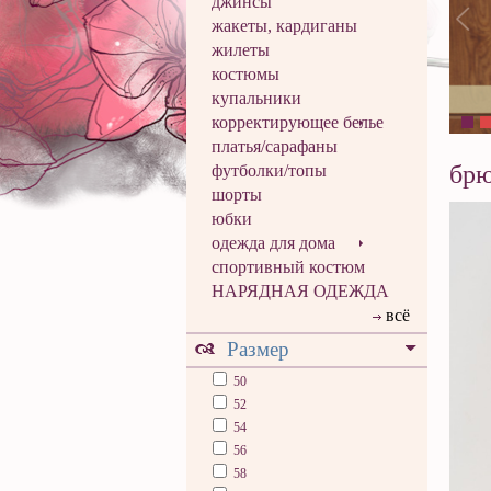
джинсы
жакеты, кардиганы
жилеты
костюмы
купальники
корректирующее белье
платья/сарафаны
бр
футболки/топы
шорты
юбки
одежда для дома
спортивный костюм
НАРЯДНАЯ ОДЕЖДА
всё
Размер
50
52
54
56
58