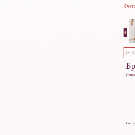
Фото
О Т
Б
Описа
Соста