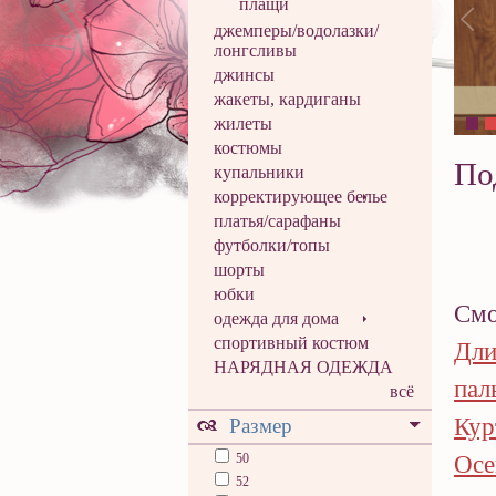
плащи
джемперы/водолазки/
лонгсливы
джинсы
жакеты, кардиганы
жилеты
костюмы
По
купальники
корректирующее белье
платья/сарафаны
футболки/топы
шорты
юбки
Смо
одежда для дома
спортивный костюм
Дли
НАРЯДНАЯ ОДЕЖДА
пал
всё
Кур
Размер
50
Осе
52