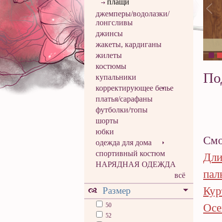
плащи
джемперы/водолазки/
лонгсливы
джинсы
жакеты, кардиганы
жилеты
костюмы
По
купальники
корректирующее белье
платья/сарафаны
футболки/топы
шорты
юбки
Смо
одежда для дома
спортивный костюм
Дли
НАРЯДНАЯ ОДЕЖДА
пал
всё
Кур
Размер
50
Осе
52