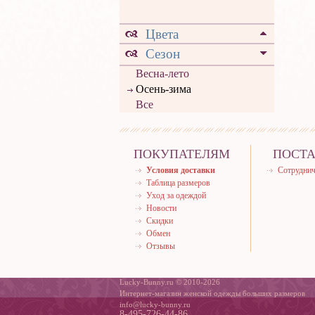
Цвета
Сезон
Весна-лето
Осень-зима
Все
ПОКУПАТЕЛЯМ
ПОСТ
Условия доставки
Сотруднич
Таблица размеров
Уход за одеждой
Новости
Скидки
Обмен
Отзывы
Lucky-Bunny.ru © 2010-2026
Интернет-магазин женской одежды больших размеров
info@lucky-bunny.ru
8-495-726-44-86