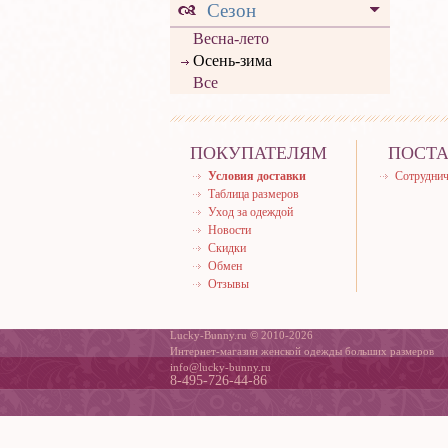
Сезон
Весна-лето
Осень-зима
Все
ПОКУПАТЕЛЯМ
ПОСТ
Условия доставки
Сотруднич
Таблица размеров
Уход за одеждой
Новости
Скидки
Обмен
Отзывы
Lucky-Bunny.ru © 2010-2026
Интернет-магазин женской одежды больших размеров
info@lucky-bunny.ru
8-495-726-44-86