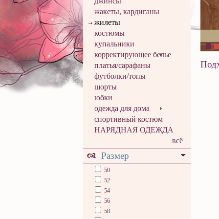
джинсы
жакеты, кардиганы
жилеты
костюмы
купальники
корректирующее белье
Подх
платья/сарафаны
футболки/топы
шорты
юбки
одежда для дома
спортивный костюм
НАРЯДНАЯ ОДЕЖДА
всё
Размер
50
52
54
56
58